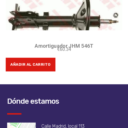
Amortiguador JHM 546T
€
60.34
AÑADIR AL CARRITO
Dónde estamos
Calle Madrid, local 113