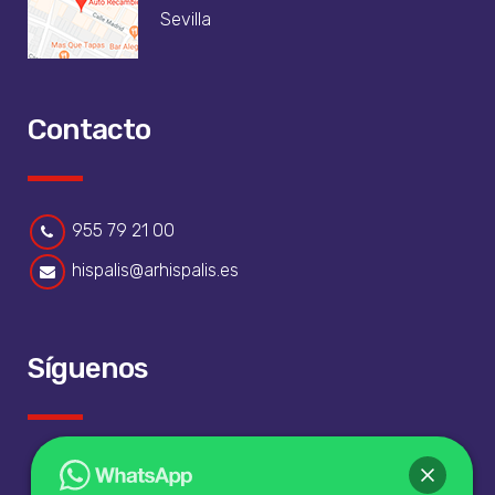
Sevilla
Contacto
955 79 21 00
hispalis@arhispalis.es
Síguenos