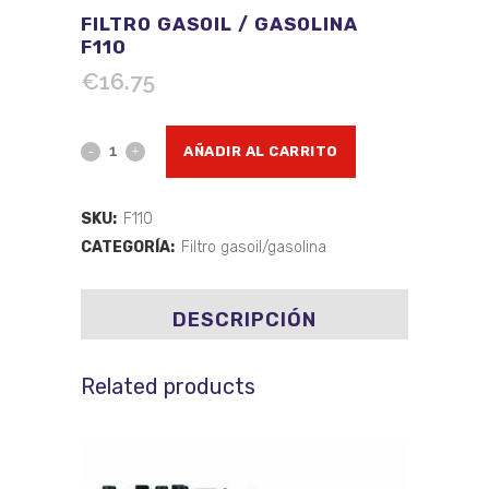
FILTRO GASOIL / GASOLINA
F110
€
16.75
Filtro
AÑADIR AL CARRITO
gasoil
SKU:
F110
/
CATEGORÍA:
Filtro gasoil/gasolina
gasolina
F110
DESCRIPCIÓN
quantity
Related products