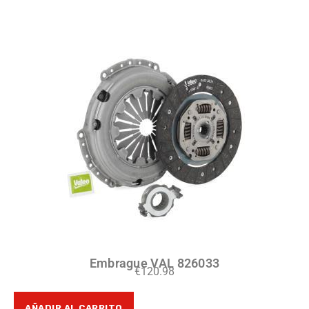
Embrague VAL 826033
€
120.98
AÑADIR AL CARRITO