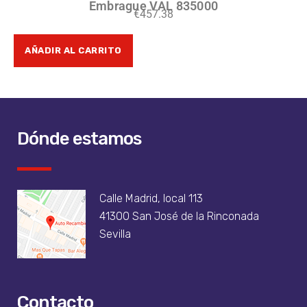
Embrague VAL 835000
€
457.38
AÑADIR AL CARRITO
Dónde estamos
Calle Madrid, local 113
41300 San José de la Rinconada
Sevilla
Contacto