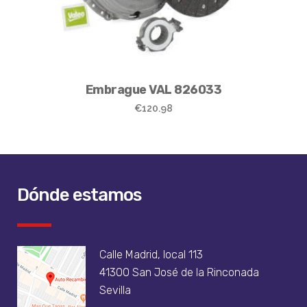
Embrague VAL 826033
€
120.98
Dónde estamos
Calle Madrid, local 113
41300 San José de la Rinconada
Sevilla