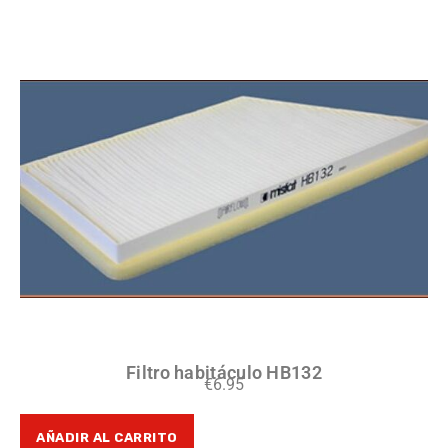
Filtro habitáculo HB132
€
6.95
AÑADIR AL CARRITO