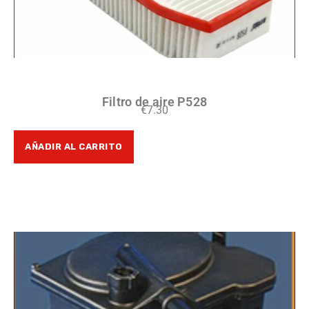
Filtro de aire P528
€
7.30
AÑADIR AL CARRITO