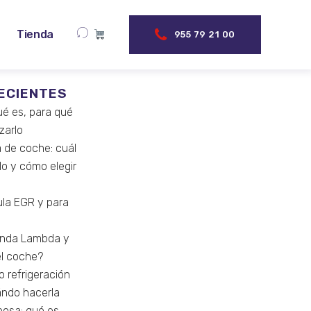
Tienda
955 79 21 00
ECIENTES
ué es, para qué
izarlo
a de coche: cuál
lo y cómo elegir
ula EGR y para
onda Lambda y
el coche?
o refrigeración
ándo hacerla
posa: qué es,