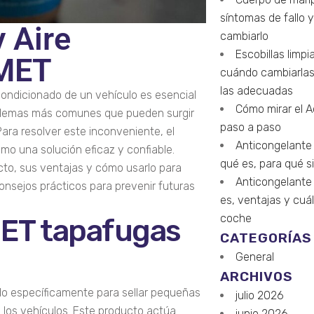
síntomas de fallo 
 Aire
cambiarlo
Escobillas limpi
-MET
cuándo cambiarlas
las adecuadas
condicionado de un vehículo es esencial
Cómo mirar el A
oblemas más comunes que pueden surgir
paso a paso
 Para resolver este inconveniente, el
Anticongelante 
mo una solución eficaz y confiable.
qué es, para qué si
cto, sus ventajas y cómo usarlo para
Anticongelante
onsejos prácticos para prevenir futuras
es, ventajas y cuál
coche
MET tapafugas
CATEGORÍAS
General
ARCHIVOS
do específicamente para sellar pequeñas
julio 2026
e los vehículos. Este producto actúa
junio 2026