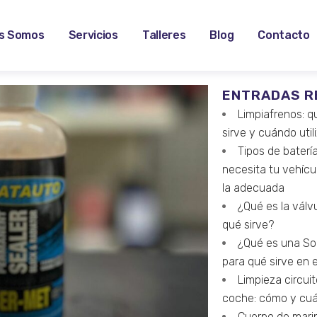
s Somos
Servicios
Talleres
Blog
Contacto
ENTRADAS R
Limpiafrenos: q
sirve y cuándo util
Tipos de baterí
necesita tu vehícu
la adecuada
¿Qué es la válv
qué sirve?
¿Qué es una S
para qué sirve en 
Limpieza circuit
coche: cómo y cu
Cuerpo de mari